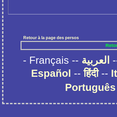
Retour à la page des persos
Retou
- Français --
العربية
-
Español
--
हिंदी
--
I
Português